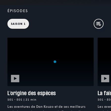
ÉPISODES
SAISON 1
L'origine des espèces
La fa
S01 • E01 | 21 min
S01 • E0
Les aventures de Dan Kouzo et de ses meilleurs
Les ave