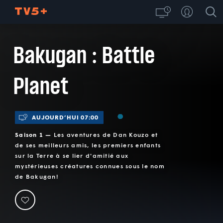
Bakugan : Battle
Planet
AUJOURD’HUI 07:00
Saison 1 —
Les aventures de Dan Kouzo et
de ses meilleurs amis, les premiers enfants
sur la Terre à se lier d'amitié aux
mystérieuses créatures connues sous le nom
de Bakugan!