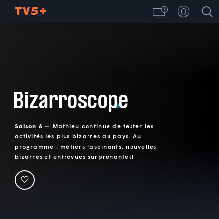
Bizarroscope
Saison 6 —
Mathieu continue de tester les
activités les plus bizarres au pays. Au
programme : métiers fascinants, nouvelles
bizarres et entrevues surprenantes!