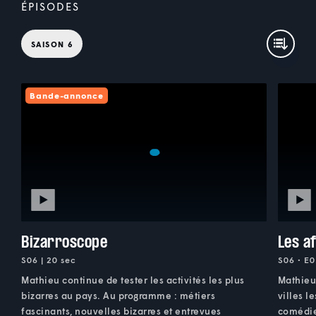
ÉPISODES
SAISON 6
Bande-annonce
Bizarroscope
Les af
S06 | 20 sec
S06 • E0
Mathieu continue de tester les activités les plus
Mathieu
bizarres au pays. Au programme : métiers
villes l
fascinants, nouvelles bizarres et entrevues
comédien