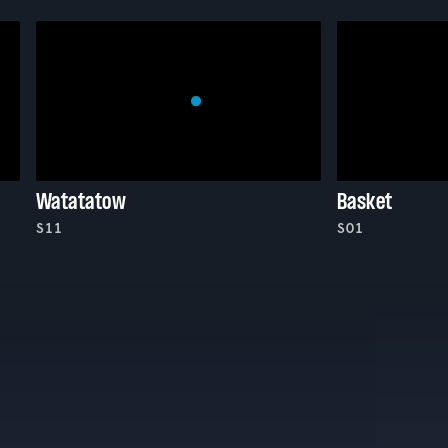
Watatatow
Basket
S11
S01