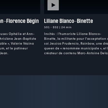
nn-Florence Bégin
Liliane Blanco-Binette
S01 • E02 | 24 min
seuses Ophélie et Ann-
Invités : l'humoriste Liliane Blanco-
hrislène Jean-Baptiste
Binette, la militante pour l'acceptation 
able », Valérie Vézina
soi Jessica Prudencio, Rainbow, une dr
m, et le patineur
queen de « renommée municipale », et 
-Jean.
créateur de contenu Marc-Antoine Dela