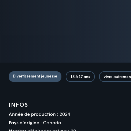
Divertissement jeunesse
13 à 17 ans
vivre autremen
INFOS
Année de production :
2024
Pays d’origine :
Canada
Nombre d’épisodes prévus :
20