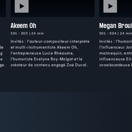
Akeem Oh
Megan Broui
S01 • E03 | 24 min
S01 • E04 | 24 mi
Invités : l'auteur-compositeur-interprète
Invités : l'humor
de
et multi-instrumentiste Akeem Oh,
l'influenceur Jo
ag
l'entrepreneuse Lucie Rhéaume,
mannequin, entr
le
l'humoriste Evelyne Roy-Molgat et le
influenceuse Eli
ge.
créateur de contenu engagé Zoé Duval.
snowboardeuse L