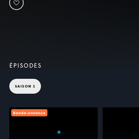
ÉPISODES
SAISON 1
Bande-annonce