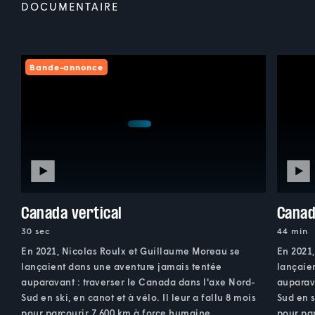
DOCUMENTAIRE
Bande-annonce
Canada vertical
Canad
30 sec
44 min
En 2021, Nicolas Roulx et Guillaume Moreau se
En 2021
lançaient dans une aventure jamais tentée
lançaie
auparavant : traverser le Canada dans l'axe Nord-
auparav
Sud en ski, en canot et à vélo. Il leur a fallu 8 mois
Sud en s
pour parcourir 7 600 km à force humaine.
pour pa