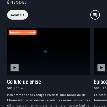
ÉPISODES
SAISON 1
Bande-annonce
Cellule de crise
Épiso
S01 | 30 sec
S01 • E0
Pour ramener ses otages vivants, une idéaliste de
Le prés
l'humanitaire va devoir se salir les mains, nouer des
humanita
alliances contre-nature et remettre en cause tout ce
suicide.