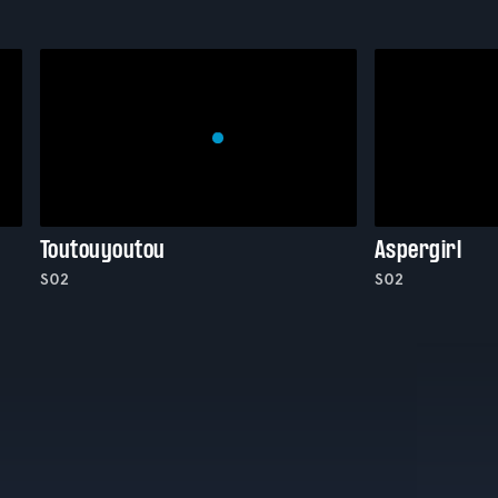
Toutouyoutou
Aspergirl
S02
S02