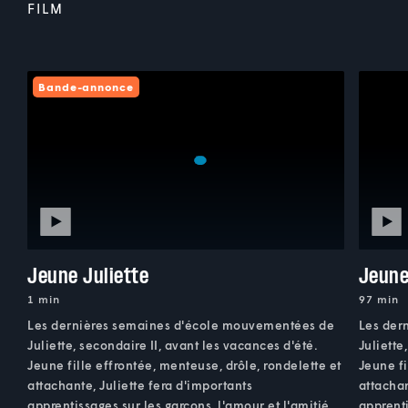
FILM
Bande-annonce
Jeune Juliette
Jeune
1 min
97 min
Les dernières semaines d'école mouvementées de
Les der
Juliette, secondaire II, avant les vacances d'été.
Juliette
Jeune fille effrontée, menteuse, drôle, rondelette et
Jeune fi
attachante, Juliette fera d'importants
attachan
apprentissages sur les garçons, l'amour et l'amitié.
apprenti