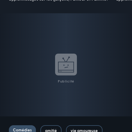
Publicité
Comédies
amitié
vie amoureuse