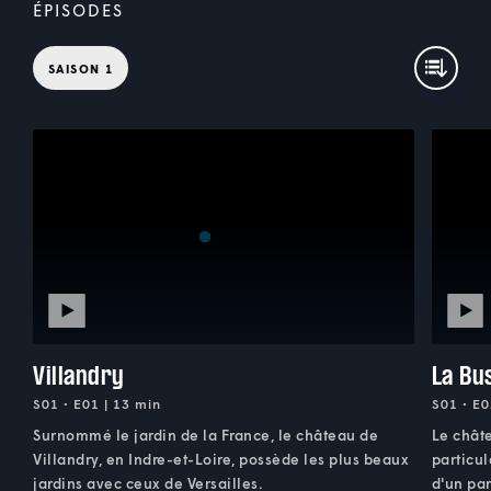
ÉPISODES
SAISON 1
Villandry
La Bu
S01 • E01 | 13 min
S01 • E0
Surnommé le jardin de la France, le château de
Le châte
Villandry, en Indre-et-Loire, possède les plus beaux
particul
jardins avec ceux de Versailles.
d'un par