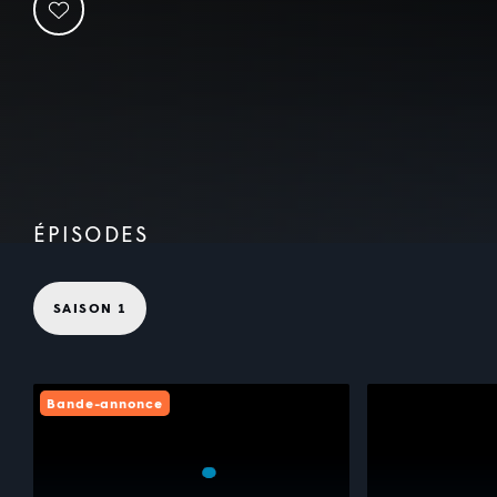
ÉPISODES
SAISON 1
Bande-annonce