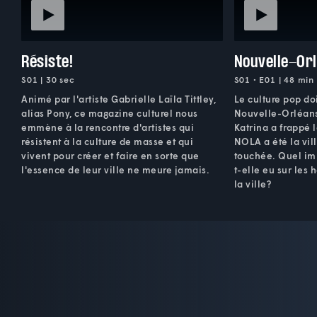
Résiste!
Nouvelle-Or
S01 | 30 sec
S01 • E01 | 48 min
Animé par l'artiste Gabrielle Laïla Tittley,
Le culture pop do
alias Pony, ce magazine culturel nous
Nouvelle-Orléans
emmène à la rencontre d'artistes qui
Katrina a frappé l
résistent à la culture de masse et qui
NOLA a été la vil
vivent pour créer et faire en sorte que
touchée. Quel imp
l'essence de leur ville ne meure jamais.
t-elle eu sur les h
la ville?