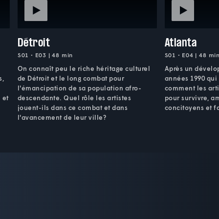
Détroit
Atlanta
S01 • E03 | 48 min
S01 • E04 | 48 mi
On connaît peu le riche héritage culturel
Après un dévelo
s,
de Détroit et le long combat pour
années 1990 qui a
l'émancipation de sa population afro-
comment les arti
 et
descendante. Quel rôle les artistes
pour survivre, am
jouent-ils dans ce combat et dans
concitoyens et fa
l'avancement de leur ville?