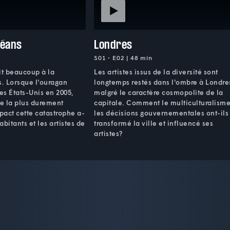
léans
Londres
S01 • E02 | 48 min
it beaucoup à la
Les artistes issus de la diversité sont
. Lorsque l'ouragan
longtemps restés dans l'ombre à Londre
es États-Unis en 2005,
malgré le caractère cosmopolite de la
le la plus durement
capitale. Comment le multiculturalisme
act cette catastrophe a-
les décisions gouvernementales ont-ils
abitants et les artistes de
transformé la ville et influencé ses
artistes?