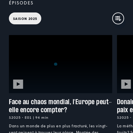
ÉPISODES
SAISON 2025
Face au chaos mondial, l'Europe peut-
Donal
elle encore compter?
paix e
S2025 • E01 | 94 min
S2025 • 
Dans un monde de plus en plus fracturé, les vingt-
La métho
sept peinent à trouver leur place. Montée des
fruits? 