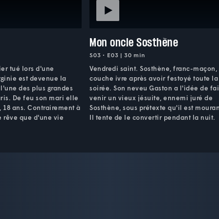
Mon oncle Sosthène
S03 • E03 | 30 min
er tué lors d'une
Vendredi saint. Sosthène, franc-maçon,
rginie est devenue la
couche ivre après avoir festoyé toute la
l'une des plus grandes
soirée. Son neveu Gaston a l'idée de fa
ris. De feu son mari elle
venir un vieux jésuite, ennemi juré de
e, 18 ans. Contrairement à
Sosthène, sous prétexte qu'il est mouran
e rêve que d'une vie
Il tente de le convertir pendant la nuit.