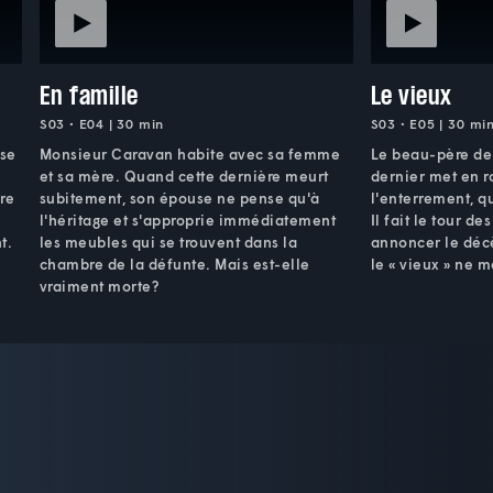
En famille
Le vieux
S03 • E04 | 30 min
S03 • E05 | 30 mi
 se
Monsieur Caravan habite avec sa femme
Le beau-père de 
et sa mère. Quand cette dernière meurt
dernier met en r
ire
subitement, son épouse ne pense qu'à
l'enterrement, q
l'héritage et s'approprie immédiatement
Il fait le tour d
t.
les meubles qui se trouvent dans la
annoncer le décè
chambre de la défunte. Mais est-elle
le « vieux » ne m
vraiment morte?