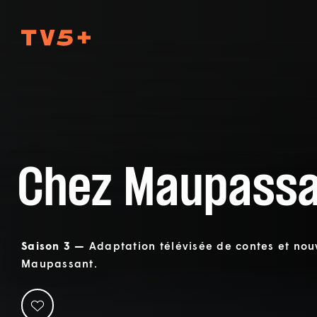
TV5Plus
Chez Maupass
Saison 3 —
Adaptation télévisée de contes et nou
Maupassant.