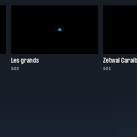
Les grands
Zetwal Caraï
S03
S01