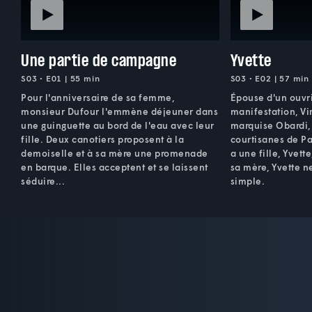
Une partie de campagne
Yvette
S03 • E01 | 55 min
S03 • E02 | 57 min
Pour l'anniversaire de sa femme,
Épouse d'un ouvri
monsieur Dufour l'emmène déjeuner dans
manifestation, Vi
une guinguette au bord de l'eau avec leur
marquise Obardi, 
fille. Deux canotiers proposent à la
courtisanes de Pa
demoiselle et à sa mère une promenade
a une fille, Yvett
en barque. Elles acceptent et se laissent
sa mère, Yvette n
séduire...
simple.