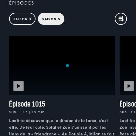
ÉPISODES
SAISON 3
SAISON 5
Épisode 1015
Épiso
S05 • E17 | 28 min
S05 • E1
Laetitia découvre que le dindon de la farce, c'est
Laetitia
elle. De leur côté, Solal et Zoé s'unissent par les
Zoé inv
liens de la « friendzone ». Au Double A, Milan se fait
Rose aid