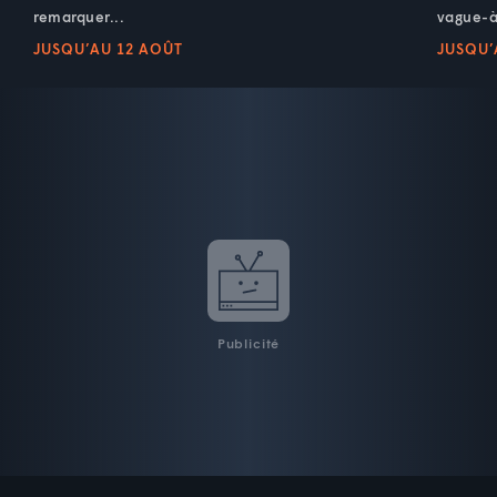
remarquer...
vague-à
JUSQU’AU 12 AOÛT
JUSQU’
Publicité