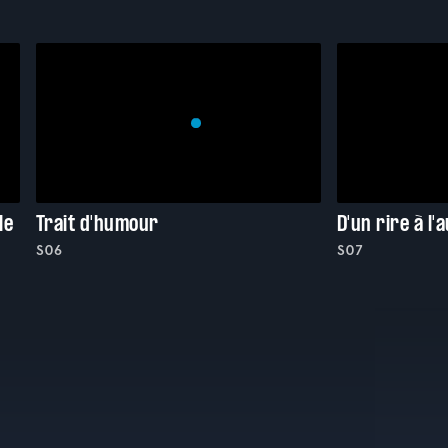
le
Trait d'humour
D'un rire à l'
S06
S07