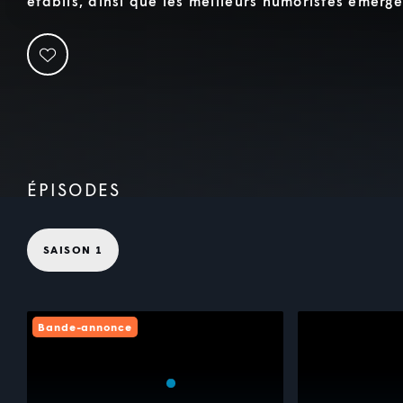
établis, ainsi que les meilleurs humoristes émerge
ÉPISODES
SAISON 1
Bande-annonce