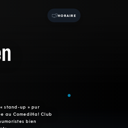
HORAIRE
en
 « stand-up » pur
rnée au ComediHa! Club
humoristes bien