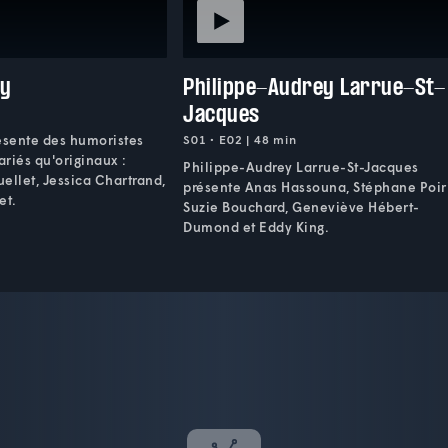
ry
Philippe-Audrey Larrue-St-
Jacques
sente des humoristes
S01 • E02 | 48 min
ariés qu'originaux :
Philippe-Audrey Larrue-St-Jacques
ellet, Jessica Chartrand,
présente Anas Hassouna, Stéphane Poiri
et.
Suzie Bouchard, Geneviève Hébert-
Dumond et Eddy King.