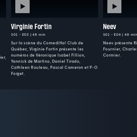
Virginie Fortin
Neev
S01 • E03 | 48 min
S01 • E04 | 48 mi
Sur la scène du ComediHa! Club de
Neev présente Ri
Québec, Virginie Fortin présente les
Fournier, Charle
numéros de Véronique Isabel Fillion,
Cormier.
er,
Yannick de Martino, Daniel Tirado,
Cathleen Rouleau, Pascal Cameron et P-O
Forget.