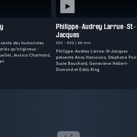
ry
Philippe-Audrey Larrue-St-
Jacques
sente des humoristes
S01 • E02 | 48 min
ariés qu'originaux :
Philippe-Audrey Larrue-St-Jacques
ellet, Jessica Chartrand,
présente Anas Hassouna, Stéphane Poiri
et.
Suzie Bouchard, Geneviève Hébert-
Dumond et Eddy King.