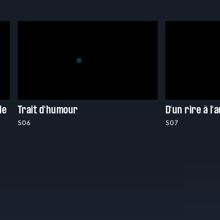
le
Trait d'humour
D'un rire à l'
S06
S07