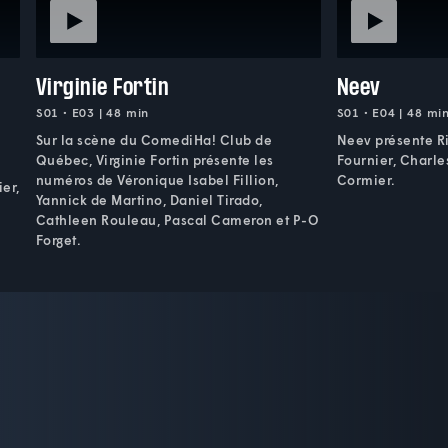
Virginie Fortin
Neev
S01 • E03 | 48 min
S01 • E04 | 48 mi
Sur la scène du ComediHa! Club de
Neev présente Ri
Québec, Virginie Fortin présente les
Fournier, Charle
numéros de Véronique Isabel Fillion,
Cormier.
er,
Yannick de Martino, Daniel Tirado,
Cathleen Rouleau, Pascal Cameron et P-O
Forget.