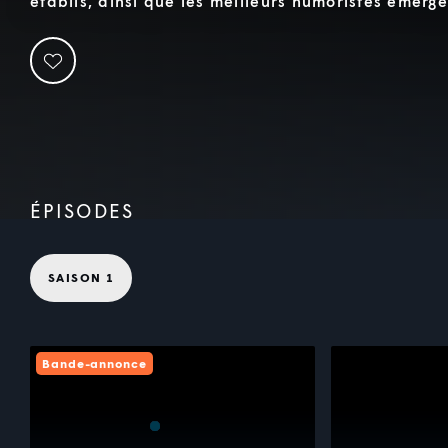
établis, ainsi que les meilleurs humoristes émerge
ÉPISODES
SAISON 1
Bande-annonce