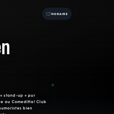
HORAIRE
en
 « stand-up » pur
rnée au ComediHa! Club
humoristes bien