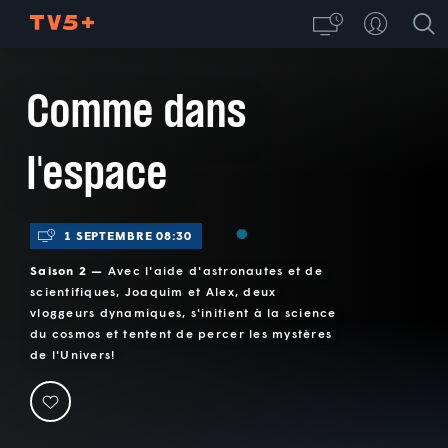
Comme dans
l'espace
1 SEPTEMBRE 08:30
Saison 2 —
Avec l'aide d'astronautes et de
scientifiques, Joaquim et Alex, deux
vloggeurs dynamiques, s'initient à la science
du cosmos et tentent de percer les mystères
de l'Univers!