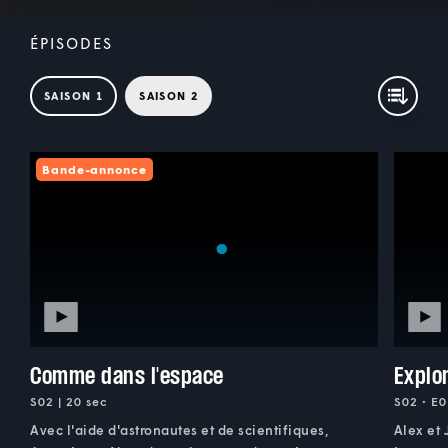
ÉPISODES
SAISON 1
SAISON 2
Bande-annonce
Comme dans l'espace
Explo
S02 | 20 sec
S02 • E0
Avec l'aide d'astronautes et de scientifiques,
Alex et 