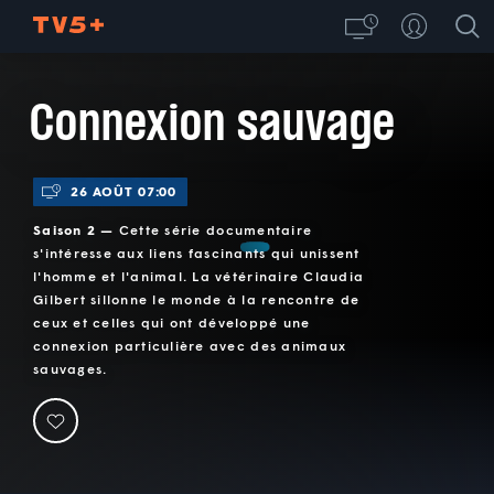
Connexion sauvage
26 AOÛT 07:00
Saison 2 —
Cette série documentaire
s'intéresse aux liens fascinants qui unissent
l'homme et l'animal. La vétérinaire Claudia
Gilbert sillonne le monde à la rencontre de
ceux et celles qui ont développé une
connexion particulière avec des animaux
sauvages.