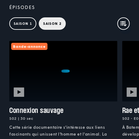
ÉPISODES
SAISON 1
SAISON 2
Bande-annonce
Connexion sauvage
Rae e
S02 | 30 sec
S02 • E0
Cette série documentaire s'intéresse aux liens
À Batem
fascinants qui unissent l'homme et l'animal. La
dévelop