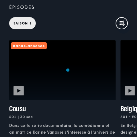
ÉPISODES
SAISON 1
Bande-annonce
Cousu
Belgi
S01 | 30 sec
S01 • E0
Dans cette série documentaire, la comédienne et
En Belg
animatrice Karine Vanasse s'intéresse à l'univers de
designer