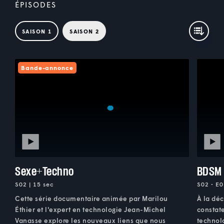
ÉPISODES
SAISON 1
SAISON 2
Bande-annonce
Sexe+Techno
BDSM
S02 | 15 sec
S02 • E0
Cette série documentaire animée par Marilou
À la dé
Éthier et l'expert en technologie Jean-Michel
constat
Vanasse explore les nouveaux liens que nous
technol