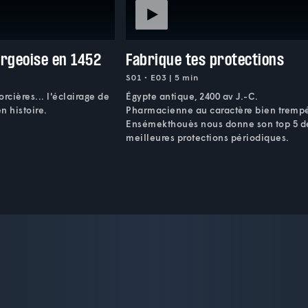
urgeoise en 1452
Fabrique tes protections
S01 • E03 | 5 min
rcières... l'éclairage de
Égypte antique, 2400 av J.-C.
en histoire.
Pharmacienne au caractère bien tremp
Ensémekthouès nous donne son top 5 d
meilleures protections périodiques.