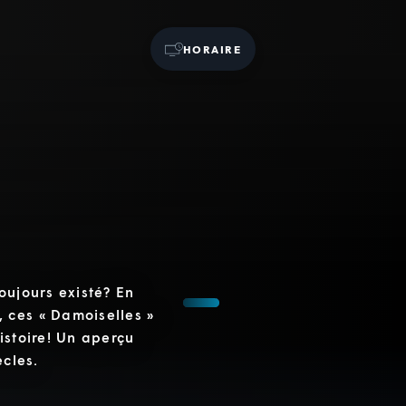
HORAIRE
oujours existé? En
 ces « Damoiselles »
istoire! Un aperçu
ècles.