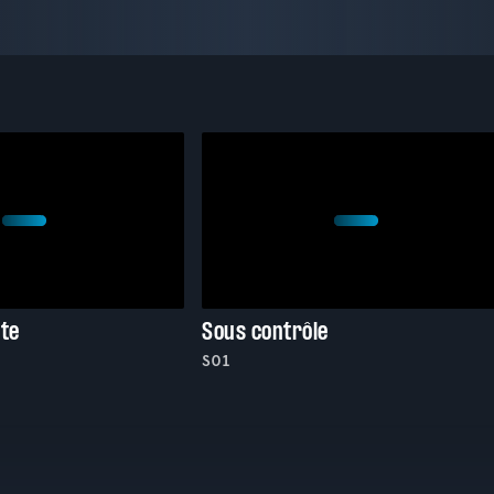
tte
Sous contrôle
S01