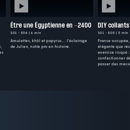
Être une Égyptienne en -2400
DIY collants
S01 • E04 | 6 min
S01 • E05 | 5 min
Amulettes, khôl et papyrus... l'éclairage
France occupée, 
é,
de Julien, notre pro en histoire.
élégante que rési
es
exercice risqué 
confectionner de
passer des mess