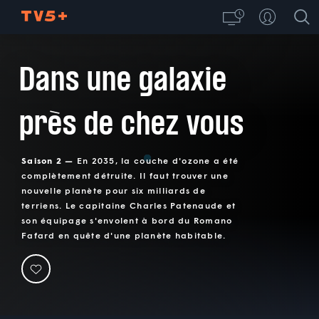
Dans une galaxie
près de chez vous
Saison 2 —
En 2035, la couche d'ozone a été
complètement détruite. Il faut trouver une
nouvelle planète pour six milliards de
terriens. Le capitaine Charles Patenaude et
son équipage s'envolent à bord du Romano
Fafard en quête d'une planète habitable.