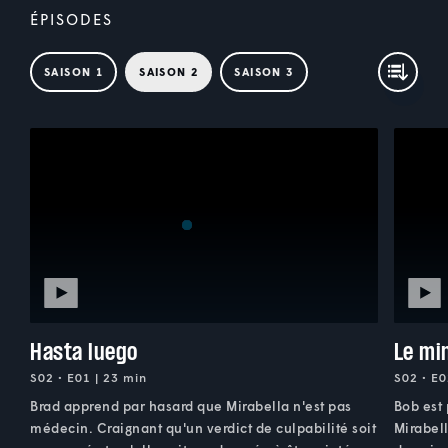
ÉPISODES
SAISON 1
SAISON 2
SAISON 3
Hasta luego
Le mi
S02 • E01 | 23 min
S02 • E0
Brad apprend par hasard que Mirabella n'est pas
Bob est
médecin. Craignant qu'un verdict de culpabilité soit
Mirabell