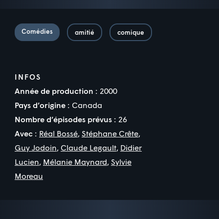
Comédies
amitié
comique
INFOS
Année de production :
2000
Pays d’origine :
Canada
Nombre d’épisodes prévus :
26
Avec :
Réal Bossé
,
Stéphane Crête
,
Guy Jodoin
,
Claude Legault
,
Didier
Lucien
,
Mélanie Maynard
,
Sylvie
Moreau