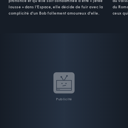
prononcé et qu'elle soit condamnée à être « jetée
du vaiss
lousse » dans l'Espace, elle décide de fuir avec la
du Roma
complicité d'un Bob follement amoureux d'elle.
ceux qu
Publicité