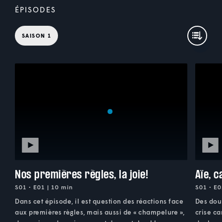
ÉPISODES
SAISON 1
Nos premières règles, la joie!
Aïe, c
S01 • E01 | 10 min
S01 • E0
Dans cet épisode, il est question des réactions face
Des doul
aux premières règles, mais aussi de « champelure »,
crise ca