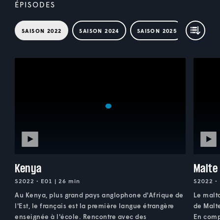
ÉPISODES
SAISON 2022
SAISON 2024
SAISON 2025
Kenya
Malte
S2022 • E01 | 26 min
S2022 • 
Au Kenya, plus grand pays anglophone d'Afrique de
Le malta
l'Est, le français est la première langue étrangère
de Malte
enseignée à l'école. Rencontre avec des
En compa