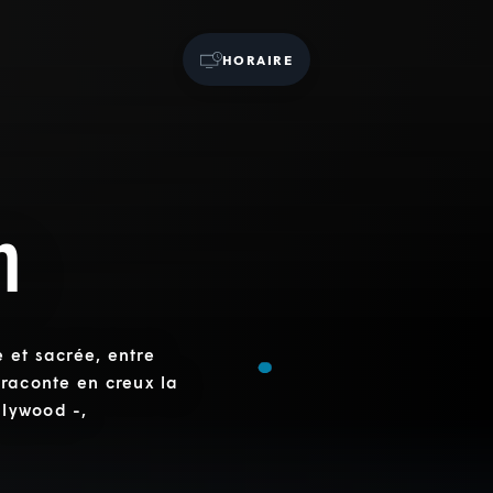
HORAIRE
n
e et sacrée, entre
s raconte en creux la
llywood -,