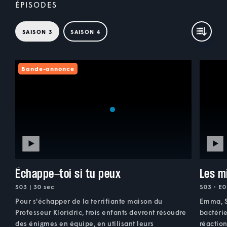
ÉPISODES
SAISON 3
SAISON 4
Bande-annonce
Échappe-toi si tu peux
Les m
S03 | 30 sec
S03 • E0
Pour s'échapper de la terrifiante maison du
Emma, Si
Professeur Kloridric, trois enfants devront résoudre
bactérie
des énigmes en équipe, en utilisant leurs
réactio