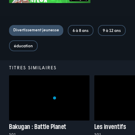
Divertissement jeunesse
6 à 8 ans
9 à 12 ans
éducation
TITRES SIMILAIRES
Bakugan : Battle Planet
Les inventifs
S01
S01