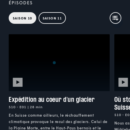
ÉPISODES
SAISON 10
SAISON 11
Expédition au coeur d'un glacier
Où st
Suiss
S10 • E01 | 28 min
S10 • E0
En Suisse comme ailleurs, le réchauffement
climatique provoque le recul des glaciers. Celui de
Nous as
la Plaine Morte, entre le Haut-Pays bernois et le
Mühleber