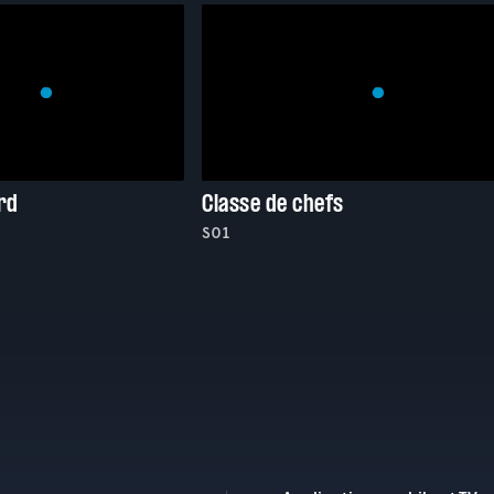
rd
Classe de chefs
S01