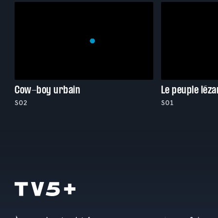
Cow-boy urbain
Le peuple léza
S02
S01