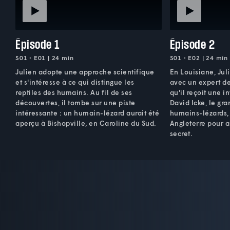
Épisode 1
Épisode 2
S01 • E01 | 24 min
S01 • E02 | 24 min
Julien adopte une approche scientifique
En Louisiane, Jul
et s'intéresse à ce qui distingue les
avec un expert des
reptiles des humains. Au fil de ses
qu'il reçoit une i
découvertes, il tombe sur une piste
David Icke, le gr
intéressante : un humain-lézard aurait été
humains-lézards, 
aperçu à Bishopville, en Caroline du Sud.
Angleterre pour a
secret.