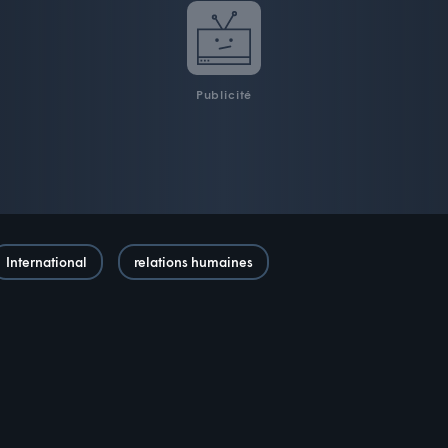
Publicité
International
relations humaines