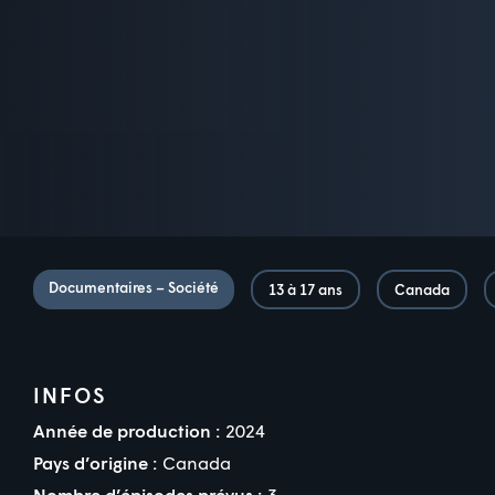
Documentaires – Société
13 à 17 ans
Canada
INFOS
Année de production :
2024
Pays d’origine :
Canada
Nombre d’épisodes prévus :
3