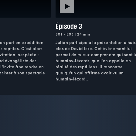
Épisode 3
S01 • E03 | 24 min
ien part en expédition
Julien participe à la présentation à huis
 reptiles. C'est alors
clos de David Icke. Cet événement lui
nvitation inespérée :
permet de mieux comprendre qui sont l
and évangéliste des
humains-lézards, que l'on appelle en
l'invite à se rendre en
réalité des reptiliens. Il rencontre
ssister à son spectacle
quelqu'un qui affirme avoir vu un
humain-lézard...