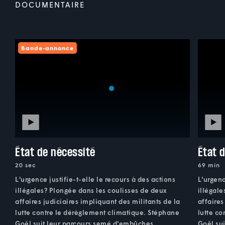
DOCUMENTAIRE
Bande-annonce
État de nécessité
État 
20 sec
69 min
L'urgence justifie-t-elle le recours à des actions
L'urgenc
illégales? Plongée dans les coulisses de deux
illégale
affaires judiciaires impliquant des militants de la
affaires
lutte contre le dérèglement climatique. Stéphane
lutte c
Goël suit leur parcours semé d'embûches.
Goël su