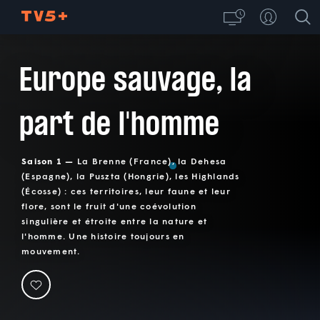
Europe sauvage, la
part de l'homme
Saison 1 —
La Brenne (France), la Dehesa
(Espagne), la Puszta (Hongrie), les Highlands
(Écosse) : ces territoires, leur faune et leur
flore, sont le fruit d'une coévolution
singulière et étroite entre la nature et
l'homme. Une histoire toujours en
mouvement.