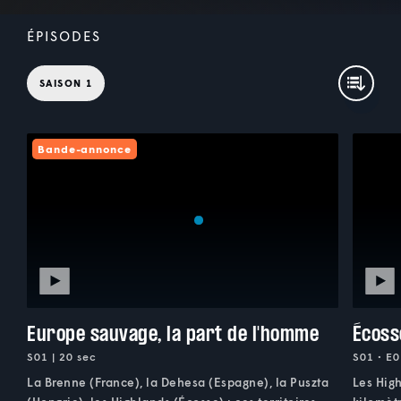
ÉPISODES
SAISON 1
Bande-annonce
Europe sauvage, la part de l'homme
Écoss
S01 | 20 sec
S01 • E0
La Brenne (France), la Dehesa (Espagne), la Puszta
Les High