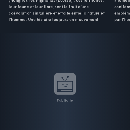
(Hongrie), les Highlands (Écosse) : ces territoires,
kilomètr
leur faune et leur flore, sont le fruit d'une
conifère
coévolution singulière et étroite entre la nature et
embléma
l'homme. Une histoire toujours en mouvement.
par l'h
Publicité