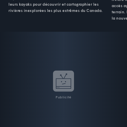
leurs kayaks pour découvrir et cartographier les
accès ay
rivières inexplorées les plus extrêmes du Canada.
terrain.
la nouve
Publicité