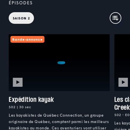
ÉPISODES
SAISON 2
Bande-annonce
Expédition kayak
Les c
Creek
S02 | 30 sec
S02 • E0
Les kayakistes de Québec Connection, un groupe
originaire de Québec, comptent parmi les meilleurs
Les kaya
kayakistes au monde. Ces aventuriers vont utiliser
rivière 