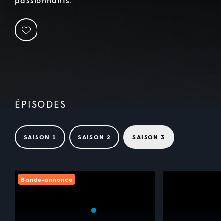
passionnants.
ÉPISODES
SAISON 1
SAISON 2
SAISON 3
Bande-annonce