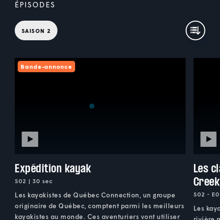
ÉPISODES
SAISON 2
Bande-annonce
Expédition kayak
Les c
Creek
S02 | 30 sec
S02 • E0
Les kayakistes de Québec Connection, un groupe
originaire de Québec, comptent parmi les meilleurs
Les kaya
kayakistes au monde. Ces aventuriers vont utiliser
rivière 