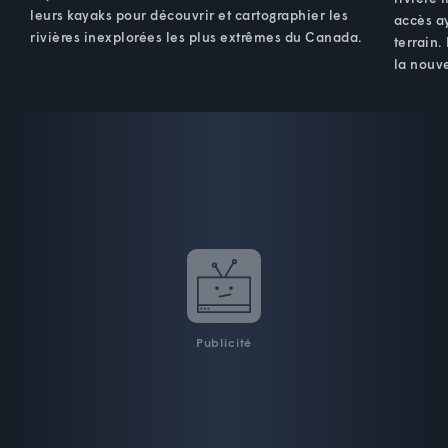
leurs kayaks pour découvrir et cartographier les
accès ay
rivières inexplorées les plus extrêmes du Canada.
terrain.
la nouve
Publicité