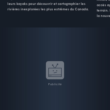
leurs kayaks pour découvrir et cartographier les
accès ay
rivières inexplorées les plus extrêmes du Canada.
terrain.
la nouve
Publicité