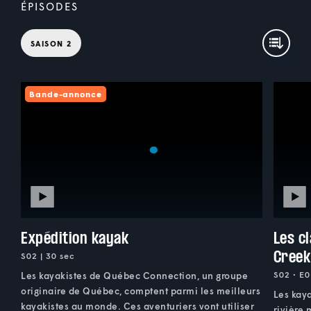
ÉPISODES
SAISON 2
Bande-annonce
Expédition kayak
Les c
Creek
S02 | 30 sec
S02 • E0
Les kayakistes de Québec Connection, un groupe
originaire de Québec, comptent parmi les meilleurs
Les kaya
kayakistes au monde. Ces aventuriers vont utiliser
rivière 