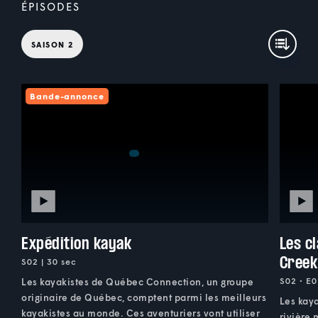
ÉPISODES
SAISON 2
Bande-annonce
Expédition kayak
Les c
Creek
S02 | 30 sec
S02 • E0
Les kayakistes de Québec Connection, un groupe
originaire de Québec, comptent parmi les meilleurs
Les kaya
kayakistes au monde. Ces aventuriers vont utiliser
rivière 