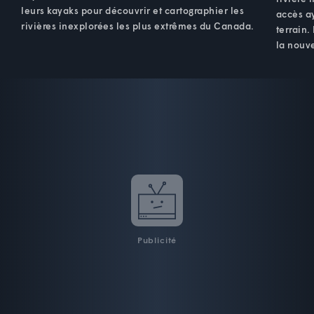
leurs kayaks pour découvrir et cartographier les
accès ay
rivières inexplorées les plus extrêmes du Canada.
terrain.
la nouve
Publicité