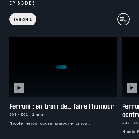
ÉPISODES
SAISON 1
Ferroni : en train de... faire l'humour
Ferron
contr
S01 • E01 | 2 min
S01 • E0
Nicole Ferroni cause humour et amour.
Nicole 