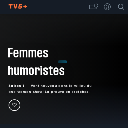
Femmes
humoristes
Saison 1 —
Vent nouveau dans le milieu du
one-woman-show! La preuve en sketches.