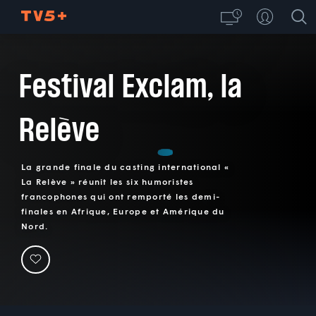
Festival Exclam, la
Relève
La grande finale du casting international «
La Relève » réunit les six humoristes
francophones qui ont remporté les demi-
finales en Afrique, Europe et Amérique du
Nord.