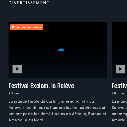
DIVERTISSEMENT
Bande-annonce
Festival Exclam, la Relève
Festiv
20 sec
78 min
La grande finale du casting international « La
La grand
Relève » réunit les six humoristes francophones qui
Relève »
ont remporté les demi-finales en Afrique, Europe et
ont remp
Amérique du Nord.
Amériqu