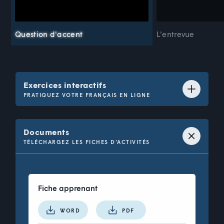
Question d'accent
L'entrevue
Exercices interactifs
PRATIQUEZ VOTRE FRANÇAIS EN LIGNE
Question 1 de 17 : Vocabulaire
Documents
Choisissez la bonne définition.
TÉLÉCHARGEZ LES FICHES D’ACTIVITÉS
Un stagiaire, c'est
_______________
.
Fiche apprenant
un membre du personnel
WORD
PDF
supervisé par un mentor