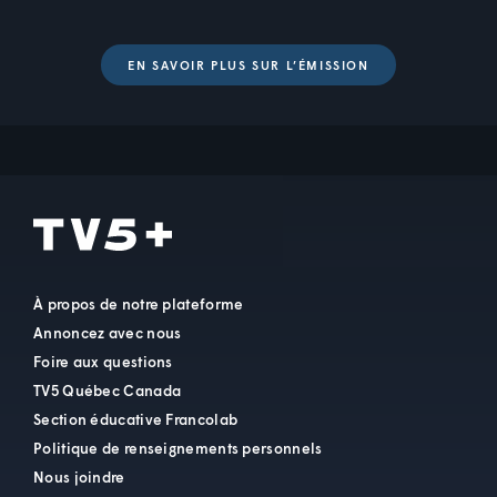
Vérifier
EN SAVOIR PLUS SUR L’ÉMISSION
brumeux
BRUMEUX
adj.
Avec un peu de brouillard.
ÉCLAIREUR
FARFELU
FÉÉRIQUE
À propos de notre plateforme
GÉNÉRER
Annoncez avec nous
Foire aux questions
OURAGAN
TV5 Québec Canada
Section éducative Francolab
QUAI
Politique de renseignements personnels
Nous joindre