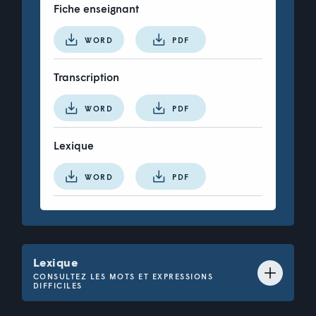
Fiche enseignant
WORD
PDF
Transcription
WORD
PDF
le rocher Percé
Lexique
le centre des congrès
WORD
PDF
l'hôtel de ville
Grand-Bassam
Lexique
CONSULTEZ LES MOTS ET EXPRESSIONS
DIFFICILES