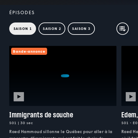
ÉPISODES
SAISON 1
SAISON 2
SAISON 3
Bande-annonce
Immigrants de souche
Edem,
S01 | 30 sec
S01 • E0
Raed Hammoud sillonne le Québec pour aller à la
Raed Ha