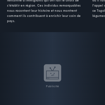
rencontre d'immigrants qui ont fait le choix de
où il fa
s'établir en région. Ces individus remarquables
l'appel 
nous racontent leur histoire et nous montrent
ce Togol
comment ils contribuent à enrichir leur coin de
légumes
pays.
Publicité