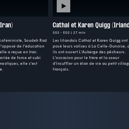
Iran)
Cathal et Karen Quigg (Irlan
S02 • E02 | 27 min
écoféministe, Soudeh Rad
Les Irlandais Cathal et Karen Quigg ont
 l'opposé de l'éducation
posé leurs valises à La Celle-Dunoise, 
elle a reçue en Iran.
ils ont ouvert L'Auberge des pêcheurs.
ariée de force et subi
L'occasion pour le frère et la soeur
estiques, elle s'est
d'insuffler un élan de vie au petit villa
e.
français.