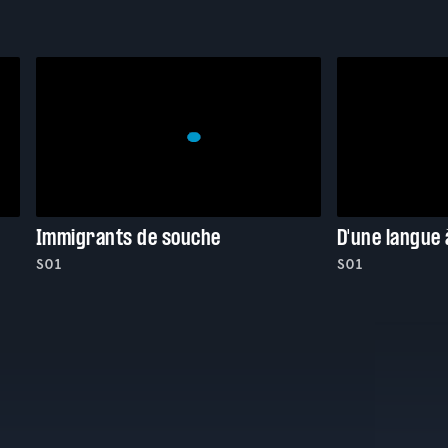
Immigrants de souche
D'une langue 
S01
S01