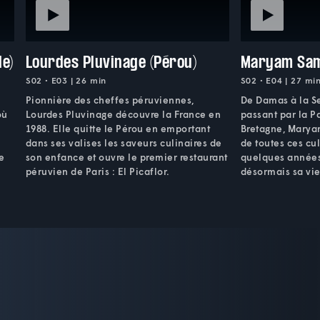
de)
Lourdes Pluvinage (Pérou)
Maryam Sam
S02 • E03 | 26 min
S02 • E04 | 27 mi
Pionnière des cheffes péruviennes,
De Damas à la S
où
Lourdes Pluvinage découvre la France en
passant par la Pa
1988. Elle quitte le Pérou en emportant
Bretagne, Marya
dans ses valises les saveurs culinaires de
de toutes ces cu
ge
son enfance et ouvre le premier restaurant
quelques années a
péruvien de Paris : El Picaflor.
désormais sa vie