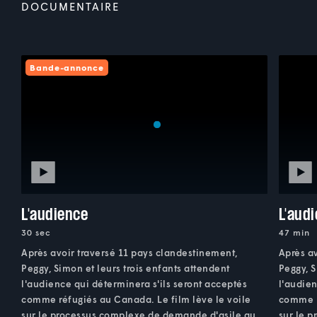
DOCUMENTAIRE
Bande-annonce
L'audience
L'aud
30 sec
47 min
Après avoir traversé 11 pays clandestinement,
Après av
Peggy, Simon et leurs trois enfants attendent
Peggy, S
l'audience qui déterminera s'ils seront acceptés
l'audien
comme réfugiés au Canada. Le film lève le voile
comme r
sur le processus complexe de demande d'asile au
sur le 