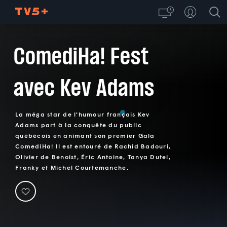
ComediHa! Fest
avec Kev Adams
La méga star de l'humour français Kev
Adams part à la conquête du public
québécois en animant son premier Gala
ComediHa! Il est entouré de Rachid Badouri,
Olivier de Benoist, Éric Antoine, Tanya Dutel,
Franky et Michel Courtemanche.