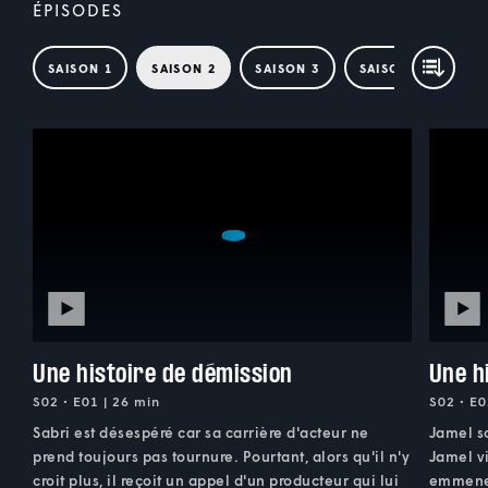
ÉPISODES
SAISON 1
SAISON 2
SAISON 3
SAISON 4
Une histoire de démission
Une h
S02 • E01 | 26 min
S02 • E0
Sabri est désespéré car sa carrière d'acteur ne
Jamel so
prend toujours pas tournure. Pourtant, alors qu'il n'y
Jamel vi
croit plus, il reçoit un appel d'un producteur qui lui
emmener 