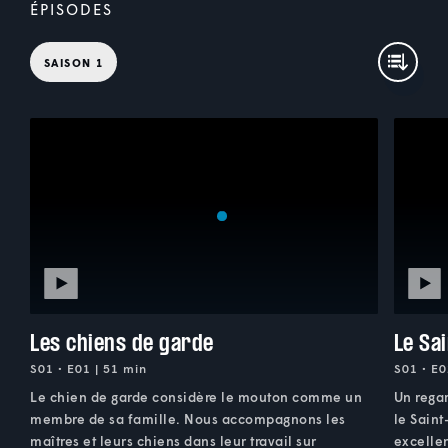
ÉPISODES
SAISON 1
Les chiens de garde
Le Sa
S01 • E01 | 51 min
S01 • E0
Le chien de garde considère le mouton comme un
Un regar
membre de sa famille. Nous accompagnons les
le Saint
maîtres et leurs chiens dans leur travail sur
excellen