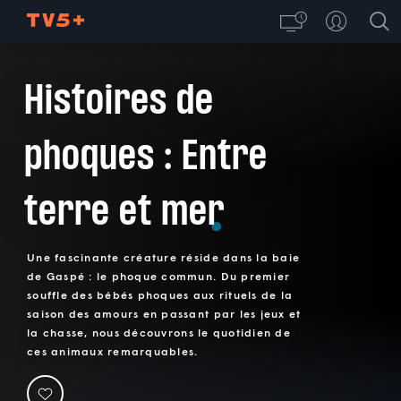
Histoires de
phoques : Entre
terre et mer
Une fascinante créature réside dans la baie
de Gaspé : le phoque commun. Du premier
souffle des bébés phoques aux rituels de la
saison des amours en passant par les jeux et
la chasse, nous découvrons le quotidien de
ces animaux remarquables.