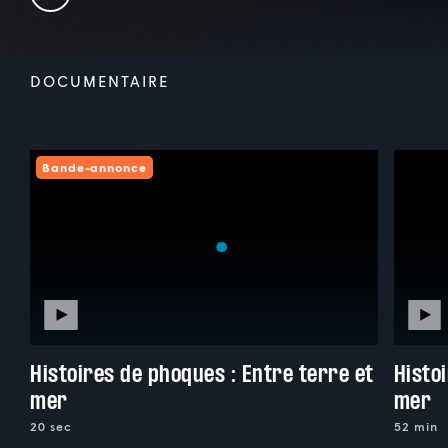
DOCUMENTAIRE
Bande-annonce
Histoires de phoques : Entre terre et
Histo
mer
mer
20 sec
52 min