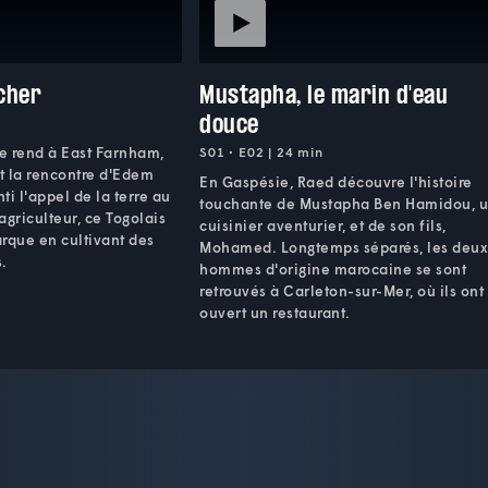
cher
Mustapha, le marin d'eau
douce
 rend à East Farnham,
S01 • E02 | 24 min
ait la rencontre d'Edem
En Gaspésie, Raed découvre l'histoire
ti l'appel de la terre au
touchante de Mustapha Ben Hamidou, 
griculteur, ce Togolais
cuisinier aventurier, et de son fils,
rque en cultivant des
Mohamed. Longtemps séparés, les deu
.
hommes d'origine marocaine se sont
retrouvés à Carleton-sur-Mer, où ils ont
ouvert un restaurant.