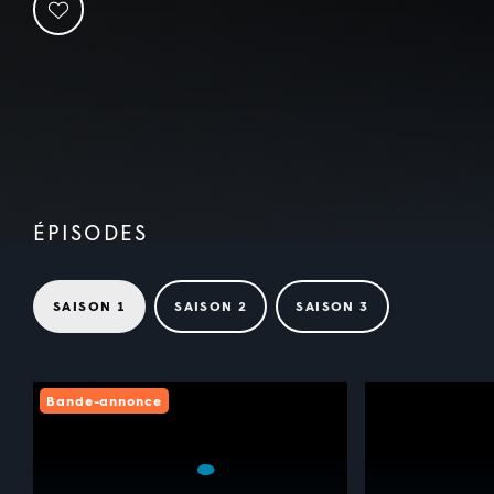
ÉPISODES
SAISON 1
SAISON 2
SAISON 3
Bande-annonce