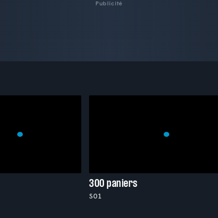
Publicité
300 paniers
S01