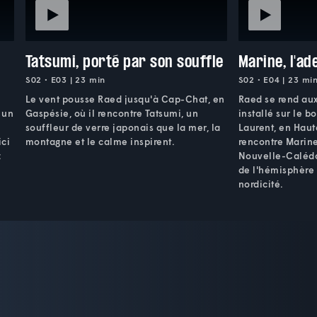
Tatsumi, porté par son souffle
Marine, l'ad
S02 • E03 | 23 min
S02 • E04 | 23 mi
Le vent pousse Raed jusqu'à Cap-Chat, en
Raed se rend aux
 un
Gaspésie, où il rencontre Tatsumi, un
installé sur le b
souffleur de verre japonais que la mer, la
Laurent, en Haut
ici
montagne et le calme inspirent.
rencontre Marine,
:
Nouvelle-Calédon
de l'hémisphère 
nordicité.