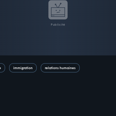
Publicité
e
immigration
relations humaines