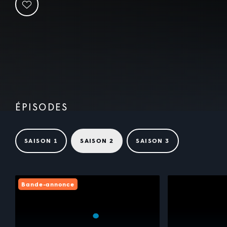
ÉPISODES
SAISON 1
SAISON 2
SAISON 3
Bande-annonce