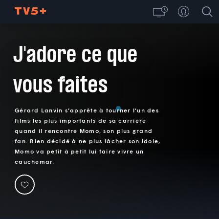
J'adore ce que
vous faites
Gérard Lanvin s'apprête à tourner l'un des
films les plus importants de sa carrière
quand il rencontre Momo, son plus grand
fan. Bien décidé à ne plus lâcher son idole,
Momo va petit à petit lui faire vivre un
cauchemar.