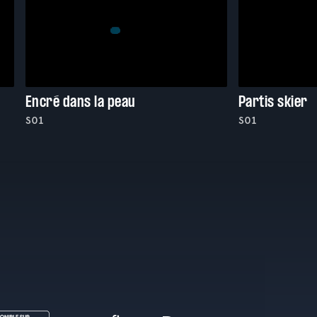
Encré dans la peau
Partis skier
S01
S01