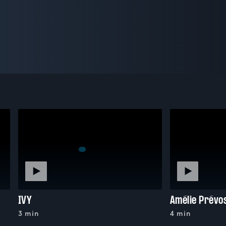
IVY
Amélie Prévo
3 min
4 min