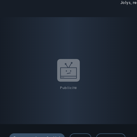
Jolys, r
Publicité