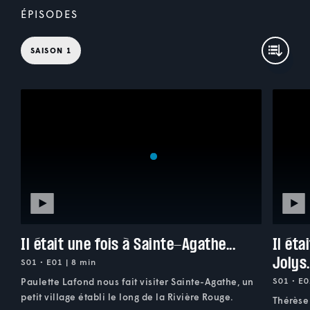
ÉPISODES
SAISON 1
Il était une fois à Sainte-Agathe...
Il éta
Jolys.
S01 • E01 | 8 min
S01 • E0
Paulette Lafond nous fait visiter Sainte-Agathe, un
petit village établi le long de la Rivière Rouge.
Thérèse